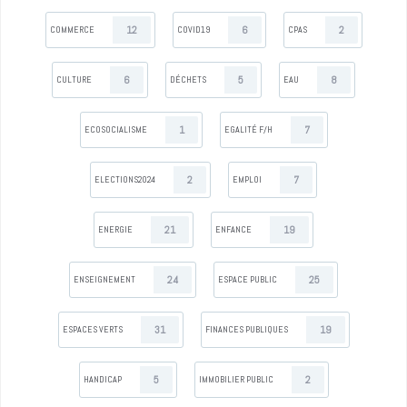
12
6
2
COMMERCE
COVID19
CPAS
6
5
8
CULTURE
DÉCHETS
EAU
1
7
ECOSOCIALISME
EGALITÉ F/H
2
7
ELECTIONS2024
EMPLOI
21
19
ENERGIE
ENFANCE
24
25
ENSEIGNEMENT
ESPACE PUBLIC
31
19
ESPACES VERTS
FINANCES PUBLIQUES
5
2
HANDICAP
IMMOBILIER PUBLIC