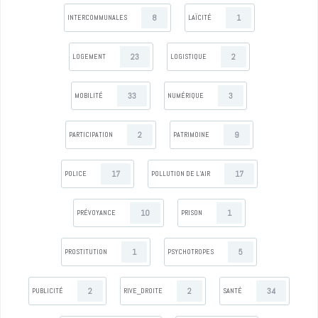
8
1
INTERCOMMUNALES
LAÏCITÉ
23
2
LOGEMENT
LOGISTIQUE
33
3
MOBILITÉ
NUMÉRIQUE
2
9
PARTICIPATION
PATRIMOINE
17
17
POLICE
POLLUTION DE L’AIR
10
1
PRÉVOYANCE
PRISON
1
5
PROSTITUTION
PSYCHOTROPES
2
2
34
PUBLICITÉ
RIVE_DROITE
SANTÉ