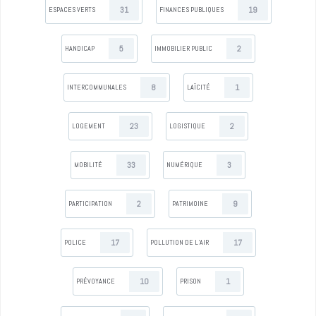
31
19
ESPACES VERTS
FINANCES PUBLIQUES
5
2
HANDICAP
IMMOBILIER PUBLIC
8
1
INTERCOMMUNALES
LAÏCITÉ
23
2
LOGEMENT
LOGISTIQUE
33
3
MOBILITÉ
NUMÉRIQUE
2
9
PARTICIPATION
PATRIMOINE
17
17
POLICE
POLLUTION DE L’AIR
10
1
PRÉVOYANCE
PRISON