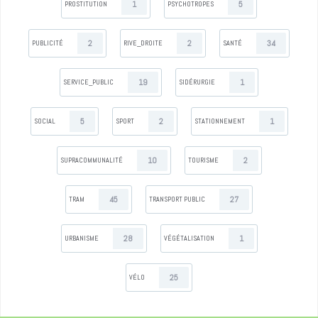
1
5
PROSTITUTION
PSYCHOTROPES
2
2
34
PUBLICITÉ
RIVE_DROITE
SANTÉ
19
1
SERVICE_PUBLIC
SIDÉRURGIE
5
2
1
SOCIAL
SPORT
STATIONNEMENT
10
2
SUPRACOMMUNALITÉ
TOURISME
45
27
TRAM
TRANSPORT PUBLIC
28
1
URBANISME
VÉGÉTALISATION
25
VÉLO