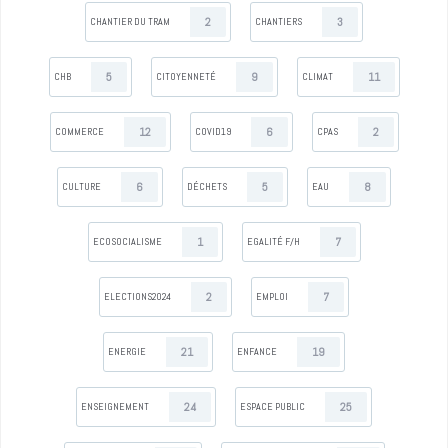
2
3
CHANTIER DU TRAM
CHANTIERS
5
9
11
CHB
CITOYENNETÉ
CLIMAT
12
6
2
COMMERCE
COVID19
CPAS
6
5
8
CULTURE
DÉCHETS
EAU
1
7
ECOSOCIALISME
EGALITÉ F/H
2
7
ELECTIONS2024
EMPLOI
21
19
ENERGIE
ENFANCE
24
25
ENSEIGNEMENT
ESPACE PUBLIC