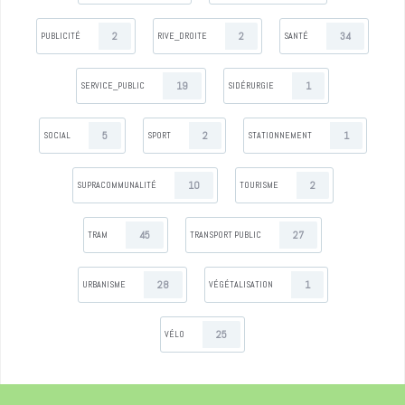
2
2
34
PUBLICITÉ
RIVE_DROITE
SANTÉ
19
1
SERVICE_PUBLIC
SIDÉRURGIE
5
2
1
SOCIAL
SPORT
STATIONNEMENT
10
2
SUPRACOMMUNALITÉ
TOURISME
45
27
TRAM
TRANSPORT PUBLIC
28
1
URBANISME
VÉGÉTALISATION
25
VÉLO