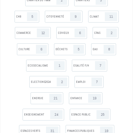
2
3
CHANTIER DU TRAM
CHANTIERS
5
9
11
CHB
CITOYENNETÉ
CLIMAT
12
6
2
COMMERCE
COVID19
CPAS
6
5
8
CULTURE
DÉCHETS
EAU
1
7
ECOSOCIALISME
EGALITÉ F/H
2
7
ELECTIONS2024
EMPLOI
21
19
ENERGIE
ENFANCE
24
25
ENSEIGNEMENT
ESPACE PUBLIC
31
19
ESPACES VERTS
FINANCES PUBLIQUES