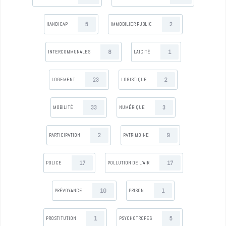
5
2
HANDICAP
IMMOBILIER PUBLIC
8
1
INTERCOMMUNALES
LAÏCITÉ
23
2
LOGEMENT
LOGISTIQUE
33
3
MOBILITÉ
NUMÉRIQUE
2
9
PARTICIPATION
PATRIMOINE
17
17
POLICE
POLLUTION DE L’AIR
10
1
PRÉVOYANCE
PRISON
1
5
PROSTITUTION
PSYCHOTROPES