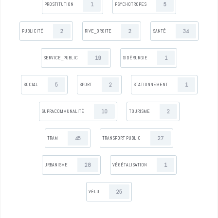
1
5
PROSTITUTION
PSYCHOTROPES
2
2
34
PUBLICITÉ
RIVE_DROITE
SANTÉ
19
1
SERVICE_PUBLIC
SIDÉRURGIE
5
2
1
SOCIAL
SPORT
STATIONNEMENT
10
2
SUPRACOMMUNALITÉ
TOURISME
45
27
TRAM
TRANSPORT PUBLIC
28
1
URBANISME
VÉGÉTALISATION
25
VÉLO