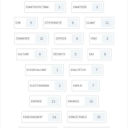
2
3
CHANTIER DU TRAM
CHANTIERS
5
9
11
CHB
CITOYENNETÉ
CLIMAT
12
6
2
COMMERCE
COVID19
CPAS
6
5
8
CULTURE
DÉCHETS
EAU
1
7
ECOSOCIALISME
EGALITÉ F/H
2
7
ELECTIONS2024
EMPLOI
21
19
ENERGIE
ENFANCE
24
25
ENSEIGNEMENT
ESPACE PUBLIC