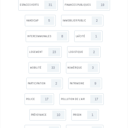
31
19
ESPACES VERTS
FINANCES PUBLIQUES
5
2
HANDICAP
IMMOBILIER PUBLIC
8
1
INTERCOMMUNALES
LAÏCITÉ
23
2
LOGEMENT
LOGISTIQUE
33
3
MOBILITÉ
NUMÉRIQUE
2
9
PARTICIPATION
PATRIMOINE
17
17
POLICE
POLLUTION DE L’AIR
10
1
PRÉVOYANCE
PRISON