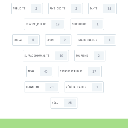
2
2
34
PUBLICITÉ
RIVE_DROITE
SANTÉ
19
1
SERVICE_PUBLIC
SIDÉRURGIE
5
2
1
SOCIAL
SPORT
STATIONNEMENT
10
2
SUPRACOMMUNALITÉ
TOURISME
45
27
TRAM
TRANSPORT PUBLIC
28
1
URBANISME
VÉGÉTALISATION
25
VÉLO