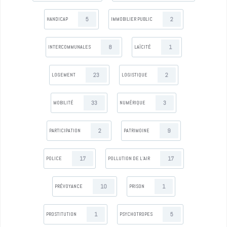
5
2
HANDICAP
IMMOBILIER PUBLIC
8
1
INTERCOMMUNALES
LAÏCITÉ
23
2
LOGEMENT
LOGISTIQUE
33
3
MOBILITÉ
NUMÉRIQUE
2
9
PARTICIPATION
PATRIMOINE
17
17
POLICE
POLLUTION DE L’AIR
10
1
PRÉVOYANCE
PRISON
1
5
PROSTITUTION
PSYCHOTROPES