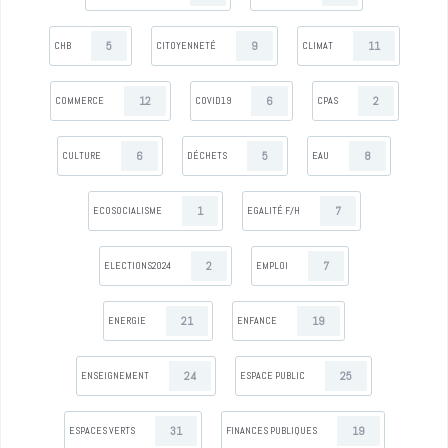
5
9
11
CHB
CITOYENNETÉ
CLIMAT
12
6
2
COMMERCE
COVID19
CPAS
6
5
8
CULTURE
DÉCHETS
EAU
1
7
ECOSOCIALISME
EGALITÉ F/H
2
7
ELECTIONS2024
EMPLOI
21
19
ENERGIE
ENFANCE
24
25
ENSEIGNEMENT
ESPACE PUBLIC
31
19
ESPACES VERTS
FINANCES PUBLIQUES