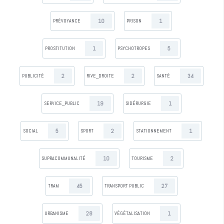
10
1
PRÉVOYANCE
PRISON
1
5
PROSTITUTION
PSYCHOTROPES
2
2
34
PUBLICITÉ
RIVE_DROITE
SANTÉ
19
1
SERVICE_PUBLIC
SIDÉRURGIE
5
2
1
SOCIAL
SPORT
STATIONNEMENT
10
2
SUPRACOMMUNALITÉ
TOURISME
45
27
TRAM
TRANSPORT PUBLIC
28
1
URBANISME
VÉGÉTALISATION