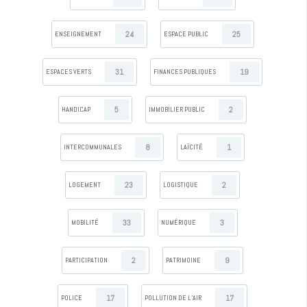
24
25
ENSEIGNEMENT
ESPACE PUBLIC
31
19
ESPACES VERTS
FINANCES PUBLIQUES
5
2
HANDICAP
IMMOBILIER PUBLIC
8
1
INTERCOMMUNALES
LAÏCITÉ
23
2
LOGEMENT
LOGISTIQUE
33
3
MOBILITÉ
NUMÉRIQUE
2
9
PARTICIPATION
PATRIMOINE
17
17
POLICE
POLLUTION DE L’AIR