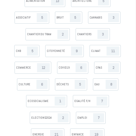
13
5
ALIMENTATION
ARCHITECTURE
5
5
3
ASSOCIATIF
BRUIT
CANNABIS
2
3
CHANTIER DU TRAM
CHANTIERS
5
9
11
CHB
CITOYENNETÉ
CLIMAT
12
6
2
COMMERCE
COVID19
CPAS
6
5
8
CULTURE
DÉCHETS
EAU
1
7
ECOSOCIALISME
EGALITÉ F/H
2
7
ELECTIONS2024
EMPLOI
21
19
ENERGIE
ENFANCE