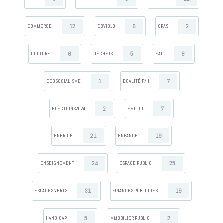
12
6
2
COMMERCE
COVID19
CPAS
6
5
8
CULTURE
DÉCHETS
EAU
1
7
ECOSOCIALISME
EGALITÉ F/H
2
7
ELECTIONS2024
EMPLOI
21
19
ENERGIE
ENFANCE
24
25
ENSEIGNEMENT
ESPACE PUBLIC
31
19
ESPACES VERTS
FINANCES PUBLIQUES
5
2
HANDICAP
IMMOBILIER PUBLIC