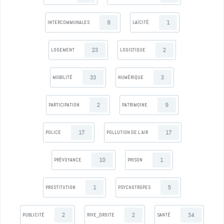
8
1
INTERCOMMUNALES
LAÏCITÉ
23
2
LOGEMENT
LOGISTIQUE
33
3
MOBILITÉ
NUMÉRIQUE
2
9
PARTICIPATION
PATRIMOINE
17
17
POLICE
POLLUTION DE L’AIR
10
1
PRÉVOYANCE
PRISON
1
5
PROSTITUTION
PSYCHOTROPES
2
2
34
PUBLICITÉ
RIVE_DROITE
SANTÉ