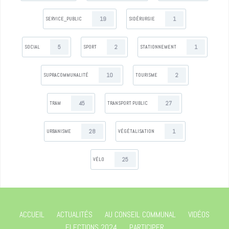
19
1
SERVICE_PUBLIC
SIDÉRURGIE
5
2
1
SOCIAL
SPORT
STATIONNEMENT
10
2
SUPRACOMMUNALITÉ
TOURISME
45
27
TRAM
TRANSPORT PUBLIC
28
1
URBANISME
VÉGÉTALISATION
25
VÉLO
ACCUEIL
ACTUALITÉS
AU CONSEIL COMMUNAL
VIDÉOS
ELECTIONS 2024
PARTICIPER