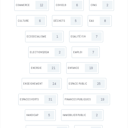
12
6
2
COMMERCE
COVID19
CPAS
6
5
8
CULTURE
DÉCHETS
EAU
1
7
ECOSOCIALISME
EGALITÉ F/H
2
7
ELECTIONS2024
EMPLOI
21
19
ENERGIE
ENFANCE
24
25
ENSEIGNEMENT
ESPACE PUBLIC
31
19
ESPACES VERTS
FINANCES PUBLIQUES
5
2
HANDICAP
IMMOBILIER PUBLIC