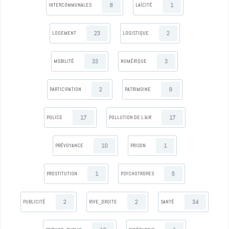
8
1
INTERCOMMUNALES
LAÏCITÉ
23
2
LOGEMENT
LOGISTIQUE
33
3
MOBILITÉ
NUMÉRIQUE
2
9
PARTICIPATION
PATRIMOINE
17
17
POLICE
POLLUTION DE L’AIR
10
1
PRÉVOYANCE
PRISON
1
5
PROSTITUTION
PSYCHOTROPES
2
2
34
PUBLICITÉ
RIVE_DROITE
SANTÉ