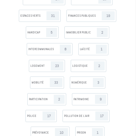
31
19
ESPACES VERTS
FINANCES PUBLIQUES
5
2
HANDICAP
IMMOBILIER PUBLIC
8
1
INTERCOMMUNALES
LAÏCITÉ
23
2
LOGEMENT
LOGISTIQUE
33
3
MOBILITÉ
NUMÉRIQUE
2
9
PARTICIPATION
PATRIMOINE
17
17
POLICE
POLLUTION DE L’AIR
10
1
PRÉVOYANCE
PRISON