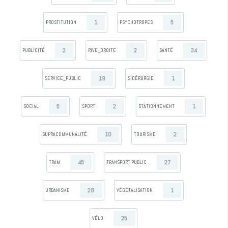
1
5
PROSTITUTION
PSYCHOTROPES
2
2
34
PUBLICITÉ
RIVE_DROITE
SANTÉ
19
1
SERVICE_PUBLIC
SIDÉRURGIE
5
2
1
SOCIAL
SPORT
STATIONNEMENT
10
2
SUPRACOMMUNALITÉ
TOURISME
45
27
TRAM
TRANSPORT PUBLIC
28
1
URBANISME
VÉGÉTALISATION
25
VÉLO