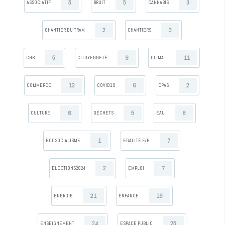
5
5
3
ASSOCIATIF
BRUIT
CANNABIS
2
3
CHANTIER DU TRAM
CHANTIERS
5
9
11
CHB
CITOYENNETÉ
CLIMAT
12
6
2
COMMERCE
COVID19
CPAS
6
5
8
CULTURE
DÉCHETS
EAU
1
7
ECOSOCIALISME
EGALITÉ F/H
2
7
ELECTIONS2024
EMPLOI
21
19
ENERGIE
ENFANCE
24
25
ENSEIGNEMENT
ESPACE PUBLIC