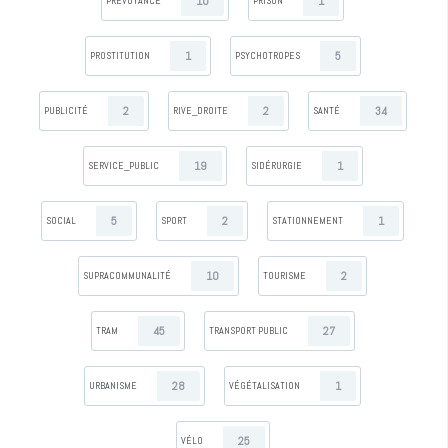
10
1
PRÉVOYANCE
PRISON
1
5
PROSTITUTION
PSYCHOTROPES
2
2
34
PUBLICITÉ
RIVE_DROITE
SANTÉ
19
1
SERVICE_PUBLIC
SIDÉRURGIE
5
2
1
SOCIAL
SPORT
STATIONNEMENT
10
2
SUPRACOMMUNALITÉ
TOURISME
45
27
TRAM
TRANSPORT PUBLIC
28
1
URBANISME
VÉGÉTALISATION
25
VÉLO