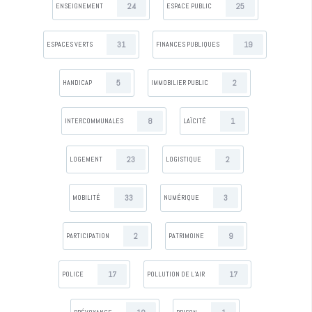
24
25
ENSEIGNEMENT
ESPACE PUBLIC
31
19
ESPACES VERTS
FINANCES PUBLIQUES
5
2
HANDICAP
IMMOBILIER PUBLIC
8
1
INTERCOMMUNALES
LAÏCITÉ
23
2
LOGEMENT
LOGISTIQUE
33
3
MOBILITÉ
NUMÉRIQUE
2
9
PARTICIPATION
PATRIMOINE
17
17
POLICE
POLLUTION DE L’AIR