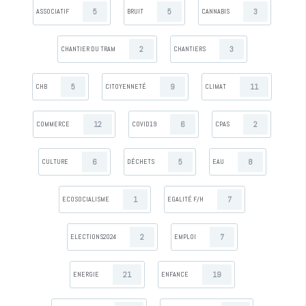
5
5
3
ASSOCIATIF
BRUIT
CANNABIS
2
3
CHANTIER DU TRAM
CHANTIERS
5
9
11
CHB
CITOYENNETÉ
CLIMAT
12
6
2
COMMERCE
COVID19
CPAS
6
5
8
CULTURE
DÉCHETS
EAU
1
7
ECOSOCIALISME
EGALITÉ F/H
2
7
ELECTIONS2024
EMPLOI
21
19
ENERGIE
ENFANCE