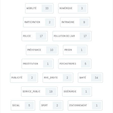
33
3
MOBILITÉ
NUMÉRIQUE
2
9
PARTICIPATION
PATRIMOINE
17
17
POLICE
POLLUTION DE L’AIR
10
1
PRÉVOYANCE
PRISON
1
5
PROSTITUTION
PSYCHOTROPES
2
2
34
PUBLICITÉ
RIVE_DROITE
SANTÉ
19
1
SERVICE_PUBLIC
SIDÉRURGIE
5
2
1
SOCIAL
SPORT
STATIONNEMENT