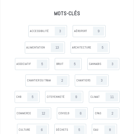
MOTS-CLÉS
3
9
ACCESSIBILITÉ
AÉROPORT
13
5
ALIMENTATION
ARCHITECTURE
5
5
3
ASSOCIATIF
BRUIT
CANNABIS
2
3
CHANTIER DU TRAM
CHANTIERS
5
9
11
CHB
CITOYENNETÉ
CLIMAT
12
6
2
COMMERCE
COVID19
CPAS
6
5
8
CULTURE
DÉCHETS
EAU