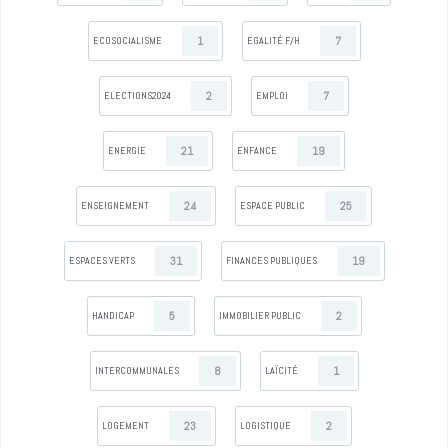
1
7
ECOSOCIALISME
EGALITÉ F/H
2
7
ELECTIONS2024
EMPLOI
21
19
ENERGIE
ENFANCE
24
25
ENSEIGNEMENT
ESPACE PUBLIC
31
19
ESPACES VERTS
FINANCES PUBLIQUES
5
2
HANDICAP
IMMOBILIER PUBLIC
8
1
INTERCOMMUNALES
LAÏCITÉ
23
2
LOGEMENT
LOGISTIQUE