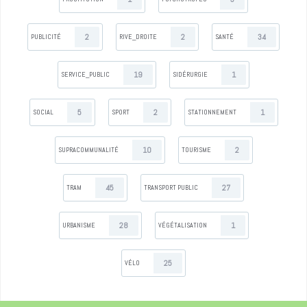
2
2
34
PUBLICITÉ
RIVE_DROITE
SANTÉ
19
1
SERVICE_PUBLIC
SIDÉRURGIE
5
2
1
SOCIAL
SPORT
STATIONNEMENT
10
2
SUPRACOMMUNALITÉ
TOURISME
45
27
TRAM
TRANSPORT PUBLIC
28
1
URBANISME
VÉGÉTALISATION
25
VÉLO