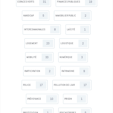
31
19
ESPACES VERTS
FINANCES PUBLIQUES
5
2
HANDICAP
IMMOBILIER PUBLIC
8
1
INTERCOMMUNALES
LAÏCITÉ
23
2
LOGEMENT
LOGISTIQUE
33
3
MOBILITÉ
NUMÉRIQUE
2
9
PARTICIPATION
PATRIMOINE
17
17
POLICE
POLLUTION DE L’AIR
10
1
PRÉVOYANCE
PRISON
1
5
PROSTITUTION
PSYCHOTROPES