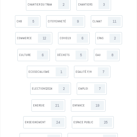
2
3
CHANTIER DU TRAM
CHANTIERS
5
9
11
CHB
CITOYENNETÉ
CLIMAT
12
6
2
COMMERCE
COVID19
CPAS
6
5
8
CULTURE
DÉCHETS
EAU
1
7
ECOSOCIALISME
EGALITÉ F/H
2
7
ELECTIONS2024
EMPLOI
21
19
ENERGIE
ENFANCE
24
25
ENSEIGNEMENT
ESPACE PUBLIC