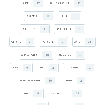
17
17
POLICE
POLLUTION DE L’AIR
10
1
PRÉVOYANCE
PRISON
1
5
PROSTITUTION
PSYCHOTROPES
2
2
34
PUBLICITÉ
RIVE_DROITE
SANTÉ
19
1
SERVICE_PUBLIC
SIDÉRURGIE
5
2
1
SOCIAL
SPORT
STATIONNEMENT
10
2
SUPRACOMMUNALITÉ
TOURISME
45
27
TRAM
TRANSPORT PUBLIC