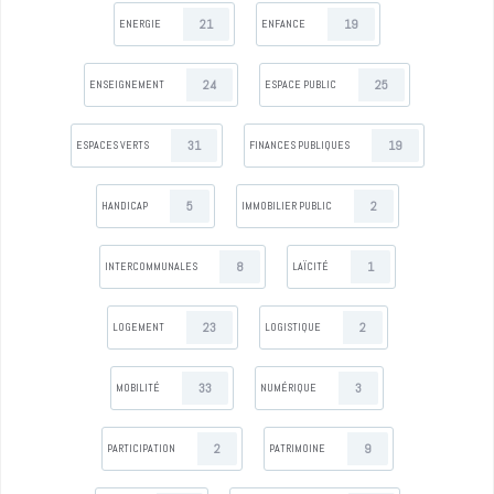
21
19
ENERGIE
ENFANCE
24
25
ENSEIGNEMENT
ESPACE PUBLIC
31
19
ESPACES VERTS
FINANCES PUBLIQUES
5
2
HANDICAP
IMMOBILIER PUBLIC
8
1
INTERCOMMUNALES
LAÏCITÉ
23
2
LOGEMENT
LOGISTIQUE
33
3
MOBILITÉ
NUMÉRIQUE
2
9
PARTICIPATION
PATRIMOINE