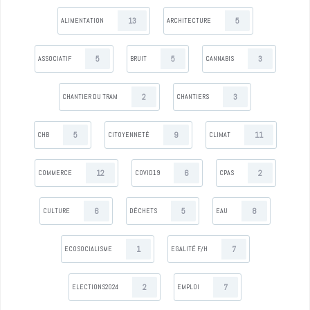
13
5
ALIMENTATION
ARCHITECTURE
5
5
3
ASSOCIATIF
BRUIT
CANNABIS
2
3
CHANTIER DU TRAM
CHANTIERS
5
9
11
CHB
CITOYENNETÉ
CLIMAT
12
6
2
COMMERCE
COVID19
CPAS
6
5
8
CULTURE
DÉCHETS
EAU
1
7
ECOSOCIALISME
EGALITÉ F/H
2
7
ELECTIONS2024
EMPLOI