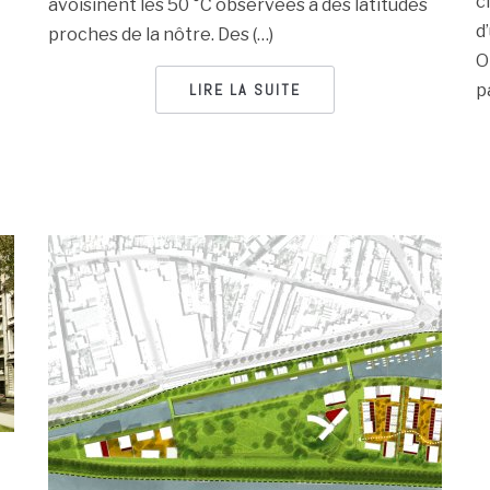
c
avoisinent les 50 °C observées à des latitudes
d
proches de la nôtre. Des (…)
O
p
LIRE LA SUITE