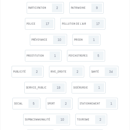
2
9
PARTICIPATION
PATRIMOINE
17
17
POLICE
POLLUTION DE L’AIR
10
1
PRÉVOYANCE
PRISON
1
5
PROSTITUTION
PSYCHOTROPES
2
2
34
PUBLICITÉ
RIVE_DROITE
SANTÉ
19
1
SERVICE_PUBLIC
SIDÉRURGIE
5
2
1
SOCIAL
SPORT
STATIONNEMENT
10
2
SUPRACOMMUNALITÉ
TOURISME