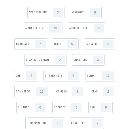
3
9
ACCESSIBILITÉ
AÉROPORT
13
5
ALIMENTATION
ARCHITECTURE
5
5
3
ASSOCIATIF
BRUIT
CANNABIS
2
3
CHANTIER DU TRAM
CHANTIERS
5
9
11
CHB
CITOYENNETÉ
CLIMAT
12
6
2
COMMERCE
COVID19
CPAS
6
5
8
CULTURE
DÉCHETS
EAU
1
7
ECOSOCIALISME
EGALITÉ F/H