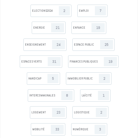
2
7
ELECTIONS2024
EMPLOI
21
19
ENERGIE
ENFANCE
24
25
ENSEIGNEMENT
ESPACE PUBLIC
31
19
ESPACES VERTS
FINANCES PUBLIQUES
5
2
HANDICAP
IMMOBILIER PUBLIC
8
1
INTERCOMMUNALES
LAÏCITÉ
23
2
LOGEMENT
LOGISTIQUE
33
3
MOBILITÉ
NUMÉRIQUE