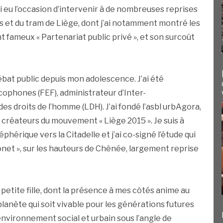
ai eu l’occasion d’intervenir à de nombreuses reprises
is et du tram de Liège, dont j’ai notamment montré les
 fameux « Partenariat public privé », et son surcoût
 débat public depuis mon adolescence. J’ai été
cophones (FEF), administrateur d’Inter-
s droits de l’homme (LDH). J’ai fondé l’asbl urbAgora,
eux créateurs du mouvement « Liège 2015 ». Je suis à
éphérique vers la Citadelle et j’ai co-signé l’étude qui
Ponet », sur les hauteurs de Chênée, largement reprise
e petite fille, dont la présence à mes côtés anime au
anète qui soit vivable pour les générations futures
nvironnement social et urbain sous l’angle de