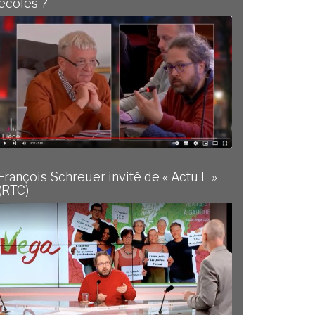
écoles ?
François Schreuer invité de « Actu L »
(RTC)