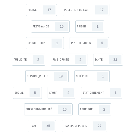
17
17
POLICE
POLLUTION DE L’AIR
10
1
PRÉVOYANCE
PRISON
1
5
PROSTITUTION
PSYCHOTROPES
2
2
34
PUBLICITÉ
RIVE_DROITE
SANTÉ
19
1
SERVICE_PUBLIC
SIDÉRURGIE
5
2
1
SOCIAL
SPORT
STATIONNEMENT
10
2
SUPRACOMMUNALITÉ
TOURISME
45
27
TRAM
TRANSPORT PUBLIC