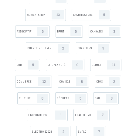
13
5
ALIMENTATION
ARCHITECTURE
5
5
3
ASSOCIATIF
BRUIT
CANNABIS
2
3
CHANTIER DU TRAM
CHANTIERS
5
9
11
CHB
CITOYENNETÉ
CLIMAT
12
6
2
COMMERCE
COVID19
CPAS
6
5
8
CULTURE
DÉCHETS
EAU
1
7
ECOSOCIALISME
EGALITÉ F/H
2
7
ELECTIONS2024
EMPLOI