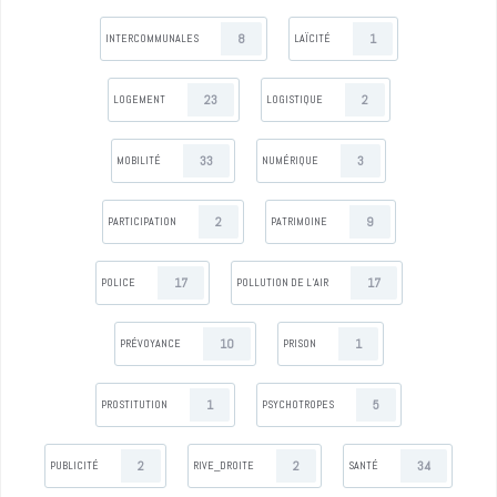
8
1
INTERCOMMUNALES
LAÏCITÉ
23
2
LOGEMENT
LOGISTIQUE
33
3
MOBILITÉ
NUMÉRIQUE
2
9
PARTICIPATION
PATRIMOINE
17
17
POLICE
POLLUTION DE L’AIR
10
1
PRÉVOYANCE
PRISON
1
5
PROSTITUTION
PSYCHOTROPES
2
2
34
PUBLICITÉ
RIVE_DROITE
SANTÉ