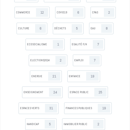
12
6
2
COMMERCE
COVID19
CPAS
6
5
8
CULTURE
DÉCHETS
EAU
1
7
ECOSOCIALISME
EGALITÉ F/H
2
7
ELECTIONS2024
EMPLOI
21
19
ENERGIE
ENFANCE
24
25
ENSEIGNEMENT
ESPACE PUBLIC
31
19
ESPACES VERTS
FINANCES PUBLIQUES
5
2
HANDICAP
IMMOBILIER PUBLIC