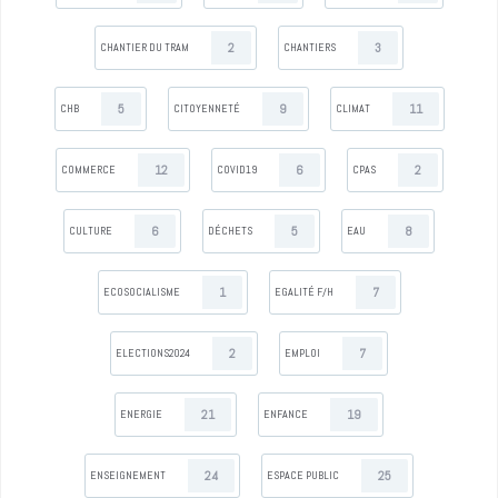
2
3
CHANTIER DU TRAM
CHANTIERS
5
9
11
CHB
CITOYENNETÉ
CLIMAT
12
6
2
COMMERCE
COVID19
CPAS
6
5
8
CULTURE
DÉCHETS
EAU
1
7
ECOSOCIALISME
EGALITÉ F/H
2
7
ELECTIONS2024
EMPLOI
21
19
ENERGIE
ENFANCE
24
25
ENSEIGNEMENT
ESPACE PUBLIC