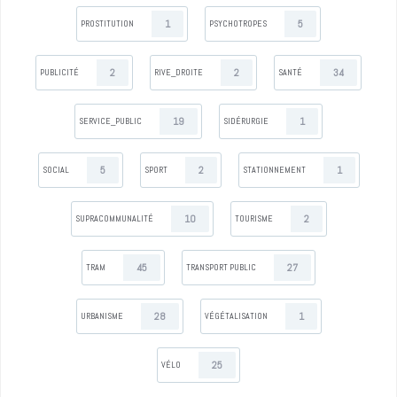
1
5
PROSTITUTION
PSYCHOTROPES
2
2
34
PUBLICITÉ
RIVE_DROITE
SANTÉ
19
1
SERVICE_PUBLIC
SIDÉRURGIE
5
2
1
SOCIAL
SPORT
STATIONNEMENT
10
2
SUPRACOMMUNALITÉ
TOURISME
45
27
TRAM
TRANSPORT PUBLIC
28
1
URBANISME
VÉGÉTALISATION
25
VÉLO