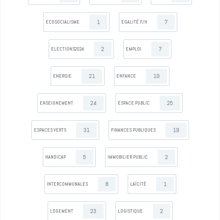
1
7
ECOSOCIALISME
EGALITÉ F/H
2
7
ELECTIONS2024
EMPLOI
21
19
ENERGIE
ENFANCE
24
25
ENSEIGNEMENT
ESPACE PUBLIC
31
19
ESPACES VERTS
FINANCES PUBLIQUES
5
2
HANDICAP
IMMOBILIER PUBLIC
8
1
INTERCOMMUNALES
LAÏCITÉ
23
2
LOGEMENT
LOGISTIQUE