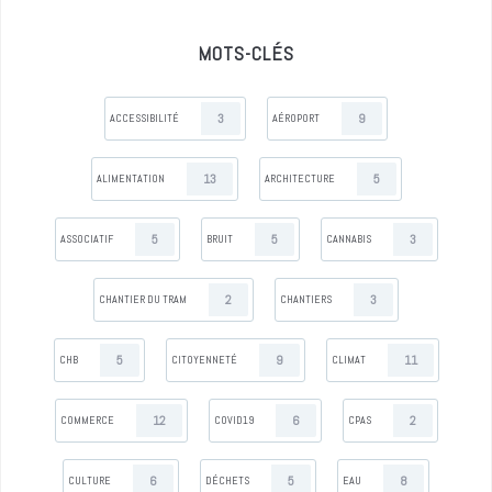
MOTS-CLÉS
3
9
ACCESSIBILITÉ
AÉROPORT
13
5
ALIMENTATION
ARCHITECTURE
5
5
3
ASSOCIATIF
BRUIT
CANNABIS
2
3
CHANTIER DU TRAM
CHANTIERS
5
9
11
CHB
CITOYENNETÉ
CLIMAT
12
6
2
COMMERCE
COVID19
CPAS
6
5
8
CULTURE
DÉCHETS
EAU