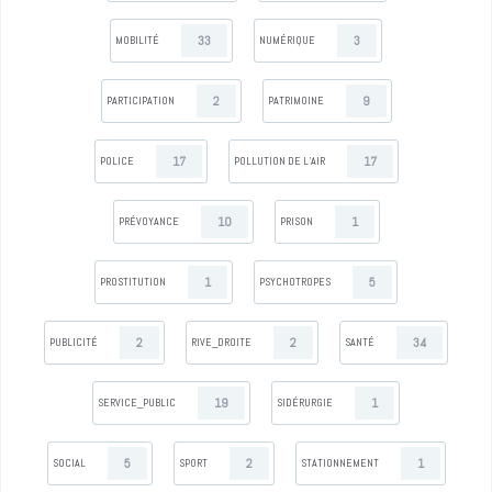
33
3
MOBILITÉ
NUMÉRIQUE
2
9
PARTICIPATION
PATRIMOINE
17
17
POLICE
POLLUTION DE L’AIR
10
1
PRÉVOYANCE
PRISON
1
5
PROSTITUTION
PSYCHOTROPES
2
2
34
PUBLICITÉ
RIVE_DROITE
SANTÉ
19
1
SERVICE_PUBLIC
SIDÉRURGIE
5
2
1
SOCIAL
SPORT
STATIONNEMENT