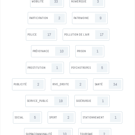
33
3
MOBILITÉ
NUMÉRIQUE
2
9
PARTICIPATION
PATRIMOINE
17
17
POLICE
POLLUTION DE L’AIR
10
1
PRÉVOYANCE
PRISON
1
5
PROSTITUTION
PSYCHOTROPES
2
2
34
PUBLICITÉ
RIVE_DROITE
SANTÉ
19
1
SERVICE_PUBLIC
SIDÉRURGIE
5
2
1
SOCIAL
SPORT
STATIONNEMENT
10
2
SUPRACOMMUNALITÉ
TOURISME