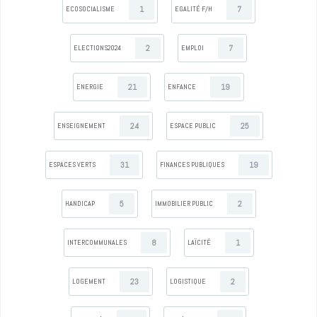
1
7
ECOSOCIALISME
EGALITÉ F/H
2
7
ELECTIONS2024
EMPLOI
21
19
ENERGIE
ENFANCE
24
25
ENSEIGNEMENT
ESPACE PUBLIC
31
19
ESPACES VERTS
FINANCES PUBLIQUES
5
2
HANDICAP
IMMOBILIER PUBLIC
8
1
INTERCOMMUNALES
LAÏCITÉ
23
2
LOGEMENT
LOGISTIQUE