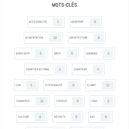
MOTS-CLÉS
3
9
ACCESSIBILITÉ
AÉROPORT
13
5
ALIMENTATION
ARCHITECTURE
5
5
3
ASSOCIATIF
BRUIT
CANNABIS
2
3
CHANTIER DU TRAM
CHANTIERS
5
9
11
CHB
CITOYENNETÉ
CLIMAT
12
6
2
COMMERCE
COVID19
CPAS
6
5
8
CULTURE
DÉCHETS
EAU