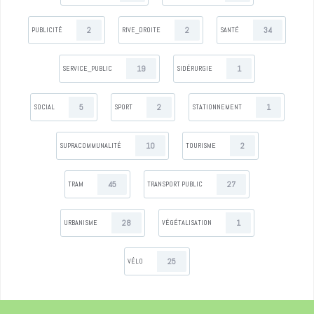
2
2
34
PUBLICITÉ
RIVE_DROITE
SANTÉ
19
1
SERVICE_PUBLIC
SIDÉRURGIE
5
2
1
SOCIAL
SPORT
STATIONNEMENT
10
2
SUPRACOMMUNALITÉ
TOURISME
45
27
TRAM
TRANSPORT PUBLIC
28
1
URBANISME
VÉGÉTALISATION
25
VÉLO