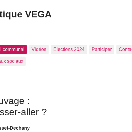
itique VEGA
il communal
Vidéos
Elections 2024
Participer
Conta
ux sociaux
uvage :
sser-aller ?
sset-Dechany